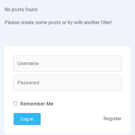
No posts found
Please create some posts or try with another filter!
Remember Me
Register