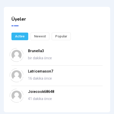
Üyeler
Active
Newest
Popular
Brunella3
bir dakika önce
Latricemason7
16 dakika önce
Joiecook68648
41 dakika önce