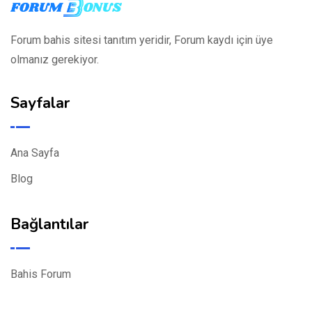
Forum bahis sitesi tanıtım yeridir, Forum kaydı için üye
olmanız gerekiyor.
Sayfalar
Ana Sayfa
Blog
Bağlantılar
Bahis Forum