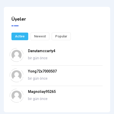
Üyeler
Active
Newest
Popular
Danutamccarty4
bir gün önce
Yong72x7000507
bir gün önce
Magnoliay95265
bir gün önce