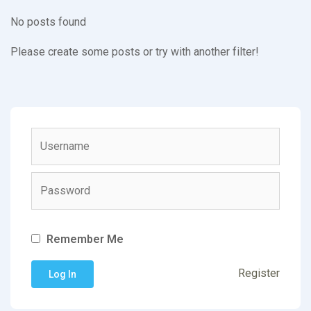
No posts found
Please create some posts or try with another filter!
Remember Me
Register