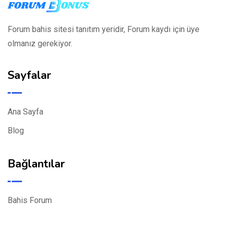
Forum bahis sitesi tanıtım yeridir, Forum kaydı için üye
olmanız gerekiyor.
Sayfalar
Ana Sayfa
Blog
Bağlantılar
Bahis Forum