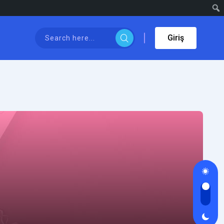
Giriş