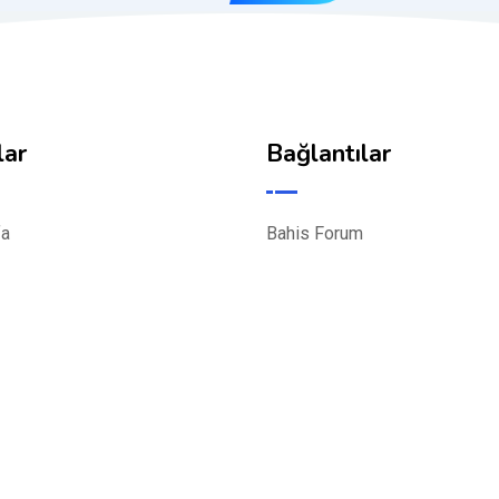
lar
Bağlantılar
fa
Bahis Forum