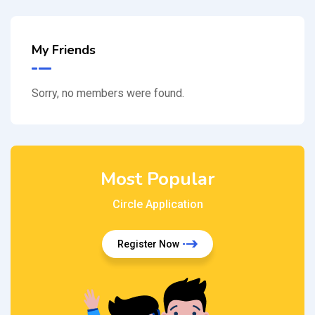
My Friends
Sorry, no members were found.
Most Popular
Circle Application
Register Now