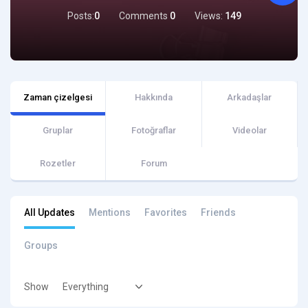
Posts:
0
Comments
0
Views:
149
Zaman çizelgesi
Hakkında
Arkadaşlar
Gruplar
Fotoğraflar
Videolar
Rozetler
Forum
All Updates
Mentions
Favorites
Friends
Groups
Show