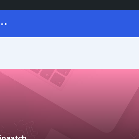
rum
inaatch