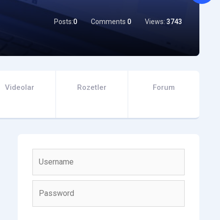
Posts:
0
Comments
0
Views:
3743
Videolar
Rozetler
Forum