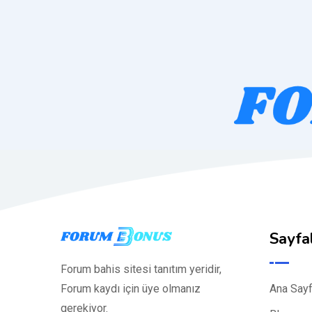
Sayfa
Forum bahis sitesi tanıtım yeridir,
Ana Say
Forum kaydı için üye olmanız
gerekiyor.