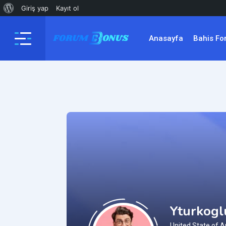
WordPress
Giriş yap
Kayıt ol
hakkında
Anasayfa
Bahis Fo
Yturkogl
United State of 