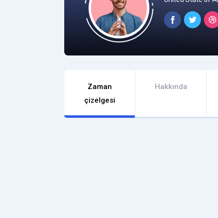
Zaman
Hakkında
çizelgesi