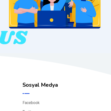
Sosyal Medya
Facebook