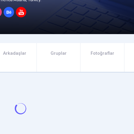
Arkadaşlar
Gruplar
Fotoğraflar