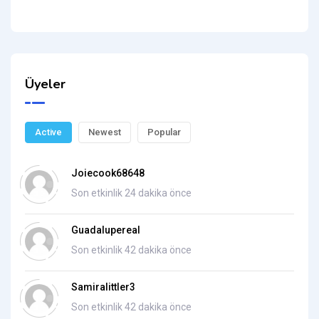
Üyeler
Active
Newest
Popular
Joiecook68648
Son etkinlik 24 dakika önce
Guadalupereal
Son etkinlik 42 dakika önce
Samiralittler3
Son etkinlik 42 dakika önce