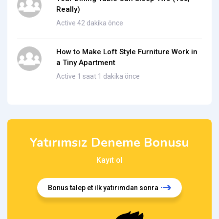
Really)
Active 42 dakika önce
How to Make Loft Style Furniture Work in
a Tiny Apartment
Active 1 saat 1 dakika önce
Yatırımsız Deneme Bonusu
Kayıt ol
Bonus talep et ilk yatırımdan sonra