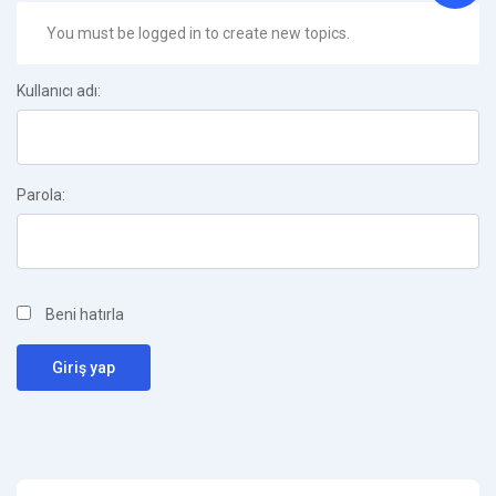
You must be logged in to create new topics.
Kullanıcı adı:
Parola:
Beni hatırla
Giriş yap