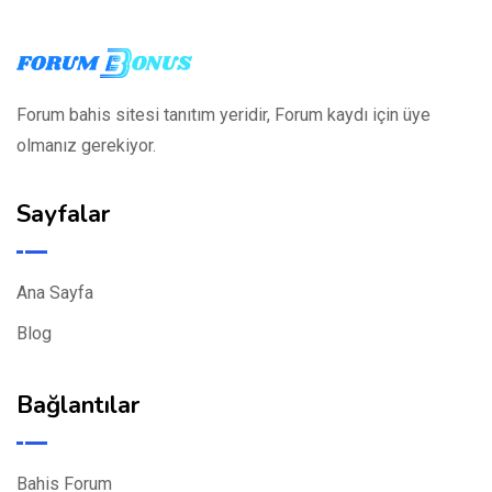
Forum bahis sitesi tanıtım yeridir, Forum kaydı için üye
olmanız gerekiyor.
Sayfalar
Ana Sayfa
Blog
Bağlantılar
Bahis Forum