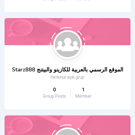
Starz888 الموقع الرسمي بالعربية للكازينو والبيتنج
Herkese açık grup
0
1
Group Posts
Member