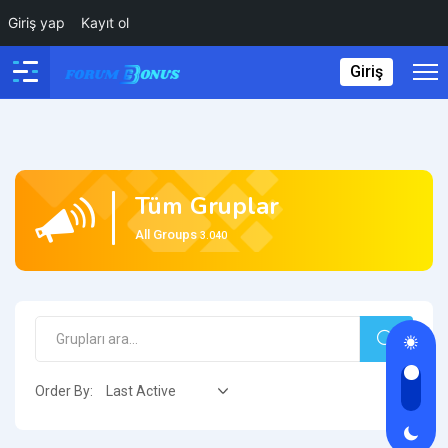
Giriş yap
Kayıt ol
Giriş
Tüm Gruplar
All Groups
3.040
Grupları
ara...
Search
Order By: