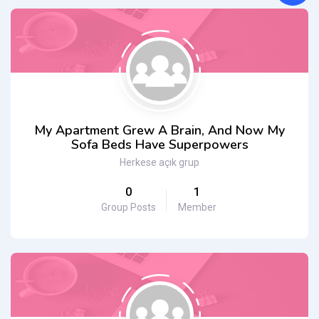
Groups
directory
My Apartment Grew A Brain, And Now My
Sofa Beds Have Superpowers
Herkese açık grup
0
1
Group Posts
Member