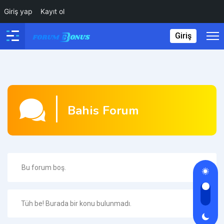
Giriş yap
Kayıt ol
Giriş
Bahis Forum
Bu forum boş.
Tüh be! Burada bir konu bulunmadı.