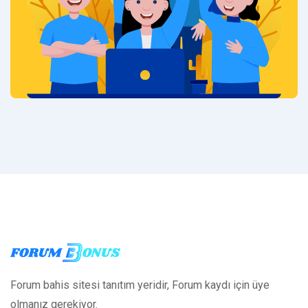
Forum bahis sitesi tanıtım yeridir, Forum kaydı için üye
olmanız gerekiyor.