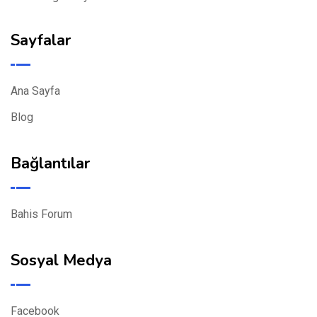
Sayfalar
Ana Sayfa
Blog
Bağlantılar
Bahis Forum
Sosyal Medya
Facebook