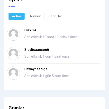
Active
Newest
Popular
Furki34
Son etkinlik 19 saat 10 dakika önce
Sibylisaacson6
Son etkinlik 1 gün 4 saat önce
Dewayneabigail
Son etkinlik 1 gün 5 saat önce
Gruplar