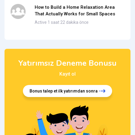
How to Build a Home Relaxation Area
That Actually Works for Small Spaces
Active 1 saat 22 dakika önce
Yatırımsız Deneme Bonusu
Kayıt ol
Bonus talep et ilk yatırımdan sonra