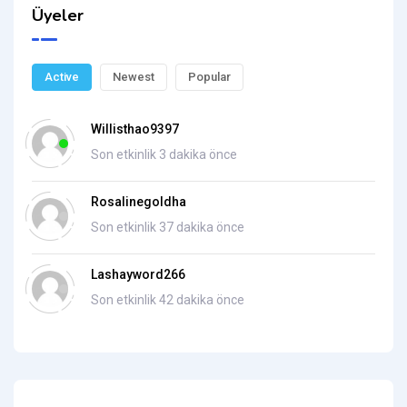
Üyeler
Active
Newest
Popular
Willisthao9397
Son etkinlik 3 dakika önce
Rosalinegoldha
Son etkinlik 37 dakika önce
Lashayword266
Son etkinlik 42 dakika önce