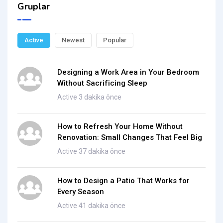
Gruplar
Active
Newest
Popular
Designing a Work Area in Your Bedroom
Without Sacrificing Sleep
Active 3 dakika önce
How to Refresh Your Home Without
Renovation: Small Changes That Feel Big
Active 37 dakika önce
How to Design a Patio That Works for
Every Season
Active 41 dakika önce