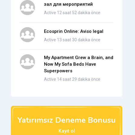
зал для мероприятий
Active 12 saat 52 dakika önce
Ecosprin Online: Aviso legal
Active 13 saat 30 dakika önce
My Apartment Grew a Brain, and
Now My Sofa Beds Have
Superpowers
Active 14 saat 29 dakika önce
Yatırımsız Deneme Bonusu
Kayıt ol