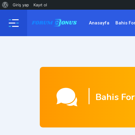
WordPress
Giriş yap
Kayıt ol
hakkında
Anasayfa
Bahis Fo
Bahis Fo