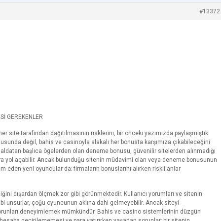
#13372
ESİ GEREKENLER
 site tarafından dağıtılmasının risklerini, bir önceki yazımızda paylaşmıştık.
usunda değil, bahis ve casinoyla alakalı her bonusta karşımıza çıkabileceğini
ı aldatan başlıca ögelerden olan deneme bonusu, güvenilir sitelerden alınmadığı
ra yol açabilir. Ancak bulunduğu sitenin müdavimi olan veya deneme bonusunun
 eden yeni oyuncular da; firmaların bonuslarını alırken riskli anlar
iğini dışardan ölçmek zor gibi görünmektedir. Kullanıcı yorumları ve sitenin
gibi unsurlar, çoğu oyuncunun aklına dahi gelmeyebilir. Ancak siteyi
orunları deneyimlemek mümkündür. Bahis ve casino sistemlerinin düzgün
esaba geçirilememesi ve para yatırırken yaşanan sorunlar; bir sitenin