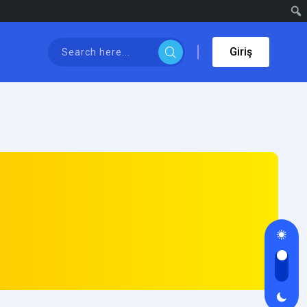
Giriş