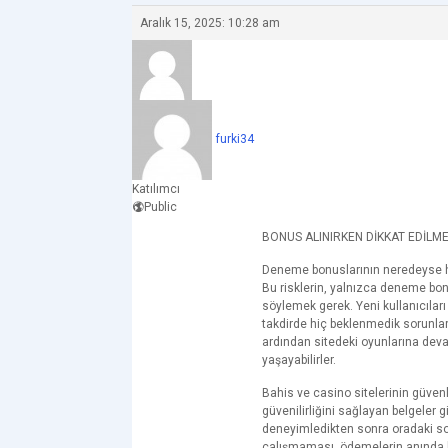
Aralık 15, 2025: 10:28 am
furki34
Katılımcı
Public
BONUS ALINIRKEN DİKKAT EDİLM
Deneme bonuslarının neredeyse her
Bu risklerin, yalnızca deneme bon
söylemek gerek. Yeni kullanıcılar
takdirde hiç beklenmedik sorunla
ardından sitedeki oyunlarına devam
yaşayabilirler.
Bahis ve casino sitelerinin güvenl
güvenilirliğini sağlayan belgeler 
deneyimledikten sonra oradaki s
çalışmaması, ödemelerin anında h