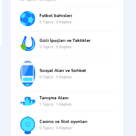
Futbol bahisleri
0 Topics . 0 Replies
Gizli İpuçları ve Taktikler
0 Topics . 0 Replies
Sosyal Alan ve Sohbet
0 Topics . 0 Replies
Tanışma Alanı
1 Topics . 1 Replies
Casino ve Slot oyunları
0 Topics . 0 Replies