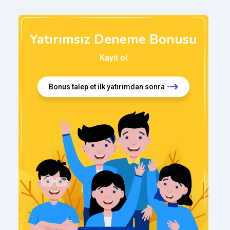
Yatırımsız Deneme Bonusu
Kayıt ol
Bonus talep et ilk yatırımdan sonra