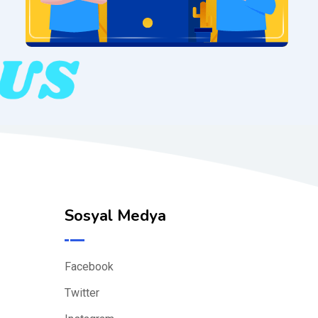
Sosyal Medya
Facebook
Twitter