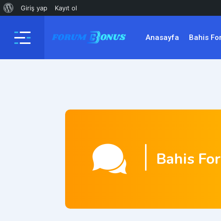
WordPress
Giriş yap
Kayıt ol
hakkında
Anasayfa
Bahis Fo
Bahis Fo