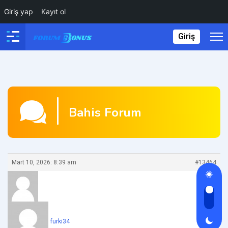
Giriş yap
Kayıt ol
Giriş
Bahis Forum
Mart 10, 2026: 8:39 am
#13464
furki34