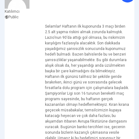
Katılımcı
Public
Selamlar! Haftanın ilk kuponunda 3 maçı birden
2.5 alt yapma riskini almak zorunda kalmıştık.
Lazio’nun 90’da attığı gol olmasa, bu riskimizin
karşılığını fazlasıyla alacaktık. Son dakikada
yaşadığımız şanssızlık sonucunda kuponumuz
hedefi bulmadı. Bazen bahislerde bu ve benzeri
şanssızlıklar yaşanabilmekte. Bu gibi durumlara
alışık olsak da, her yaşandığı anda üzülmekten
başka bir çare kalmadığını da bilmekteyiz.
Haftanın ilk gününü talihsiz bir şekilde geride
bırakırken, ikinci günü ve sonrasında gelecek
fırsatlarla dolu program için çalışmalara başladık.
Şampiyonlar Ligi son 16 turunun bereketli maç
programı sayesinde, bu haftanın gerçek
kazananları olmayı hedeflemekteyiz. Kıran kırana
geçecek müsabakalar, temsilcimizin kupaya
katacağı heyecan ve çok daha fazlası; bu
akşamdan itibaren Avrupa fikstürüne damgasını
vuracak. Bugünün banko tercihleri ise, gecenin
sonunda bizlerin kazançlı çıkmasına vesile
olabilir. Umarız ki bu hedefimizi sorunsuz bir