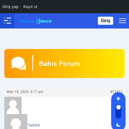
Giriş yap
Kayıt ol
Giriş
Bahis Forum
Mart 18, 2026: 9:17 am
#13472
furki34