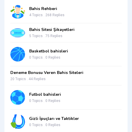
Bahis Rehberi
4 Topics . 268 Replies
Bahis Sitesi Şikayetleri
5 Topics . 75 Replies
Basketbol bahisleri
0 Topics . 0 Replies
Deneme Bonusu Veren Bahis Siteleri
20 Topics . 44 Replies
Futbol bahisleri
0 Topics . 0 Replies
Gizli İpuçları ve Taktikler
0 Topics . 0 Replies