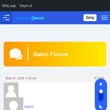
Giriş yap
Kayıt ol
Giriş
Bahis Forum
Mart 31, 2026: 9:42 am
#13485
furki34