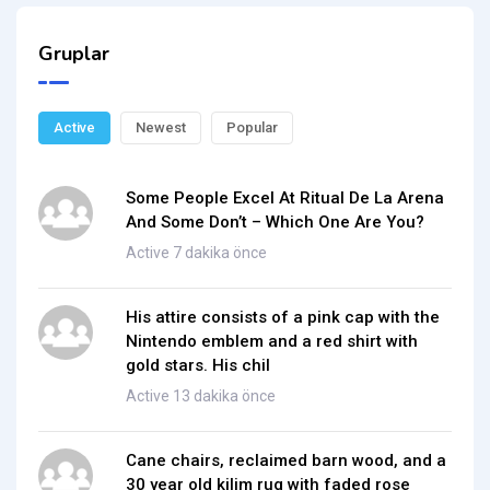
Gruplar
Active
Newest
Popular
Some People Excel At Ritual De La Arena
And Some Don’t – Which One Are You?
Active 7 dakika önce
His attire consists of a pink cap with the
Nintendo emblem and a red shirt with
gold stars. His chil
Active 13 dakika önce
Cane chairs, reclaimed barn wood, and a
30 year old kilim rug with faded rose