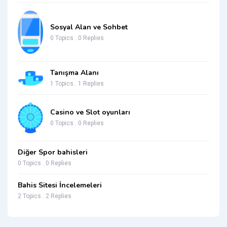
Sosyal Alan ve Sohbet
0 Topics . 0 Replies
Tanışma Alanı
1 Topics . 1 Replies
Casino ve Slot oyunları
0 Topics . 0 Replies
Diğer Spor bahisleri
0 Topics . 0 Replies
Bahis Sitesi İncelemeleri
2 Topics . 2 Replies