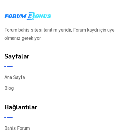
Forum bahis sitesi tanıtım yeridir, Forum kaydı için üye
olmanız gerekiyor.
Sayfalar
Ana Sayfa
Blog
Bağlantılar
Bahis Forum