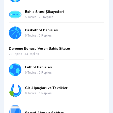
Bahis Sitesi Şikayetleri
5 Topics . 75 Replies
Basketbol bahisleri
0 Topics . 0 Replies
Deneme Bonusu Veren Bahis Siteleri
20 Topics . 44 Replies
Futbol bahisleri
0 Topics . 0 Replies
Gizli İpuçları ve Taktikler
0 Topics . 0 Replies
Sosyal Alan ve Sohbet