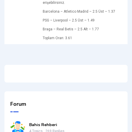
erişebilirsiniz.
Barcelona – Atletico Madrid – 2.5 Üst – 1.37
PSG – Liverpool – 2.5 Üst – 1.49
Braga – Real Betis – 2.5 Alt – 1.77
Toplam Oran: 3.61
Forum
Bahis Rehberi
4 Topics . 269 Replies