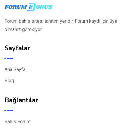
Forum bahis sitesi tanıtım yeridir, Forum kaydı için üye
olmanız gerekiyor.
Sayfalar
Ana Sayfa
Blog
Bağlantılar
Bahis Forum