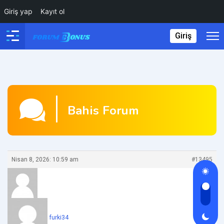
Giriş yap
Kayıt ol
Giriş
Bahis Forum
Nisan 8, 2026: 10:59 am
#13495
furki34