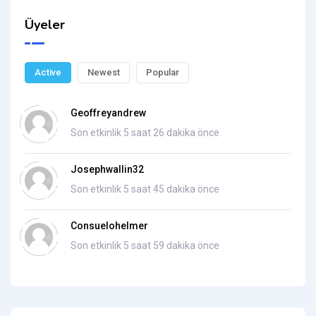
Üyeler
Active
Newest
Popular
Geoffreyandrew
Son etkinlik 5 saat 26 dakika önce
Josephwallin32
Son etkinlik 5 saat 45 dakika önce
Consuelohelmer
Son etkinlik 5 saat 59 dakika önce