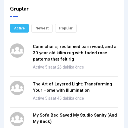
Gruplar
Active
Newest
Popular
Cane chairs, reclaimed barn wood, and a
30 year old kilim rug with faded rose
patterns that felt rig
Active 5 saat 26 dakika önce
The Art of Layered Light: Transforming
Your Home with Illumination
Active 5 saat 45 dakika önce
My Sofa Bed Saved My Studio Sanity (And
My Back)