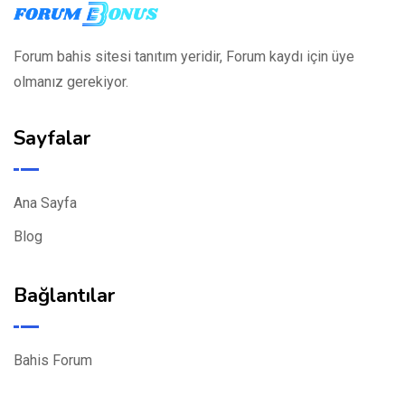
Forum bahis sitesi tanıtım yeridir, Forum kaydı için üye
olmanız gerekiyor.
Sayfalar
Ana Sayfa
Blog
Bağlantılar
Bahis Forum