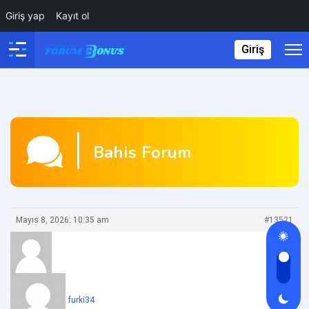
Giriş yap
Kayıt ol
Giriş
Bahis Forum
Mayıs 8, 2026: 10:35 am
#13521
furki34