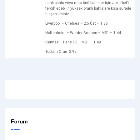
canlı bahis veya maç önü bahisler için Jokerbet’i
tercih edebilir, yüksek oranlı bahislere kısa sürede
ulaşabilirsiniz.
Liverpool – Chelsea – 2.5 Üst – 1.36
Hoffenheim – Werder Bremen – MS1 – 1.44
Rennes – Paris FC – MS1 – 1.49
Toplam Oran: 2.92
Forum