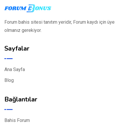
Forum bahis sitesi tanıtım yeridir, Forum kaydı için üye
olmanız gerekiyor.
Sayfalar
Ana Sayfa
Blog
Bağlantılar
Bahis Forum