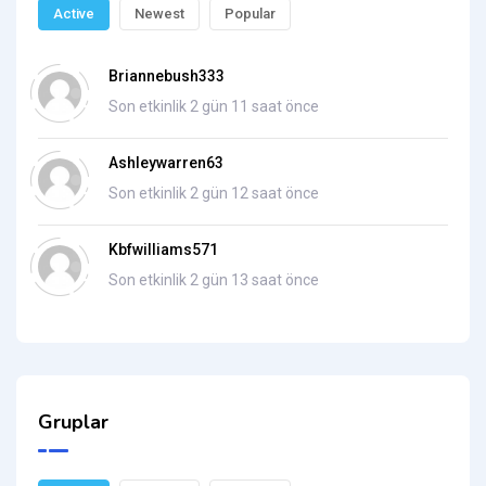
Active
Newest
Popular
Briannebush333
Son etkinlik 2 gün 11 saat önce
Ashleywarren63
Son etkinlik 2 gün 12 saat önce
Kbfwilliams571
Son etkinlik 2 gün 13 saat önce
Gruplar