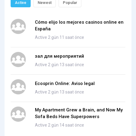
Active
Newest
Popular
Cómo elijo los mejores casinos online en
España
Active 2 gün 11 saat önce
зал для мероприятий
Active 2 gün 13 saat önce
Ecosprin Online: Aviso legal
Active 2 gün 13 saat önce
My Apartment Grew a Brain, and Now My
Sofa Beds Have Superpowers
Active 2 gün 14 saat önce