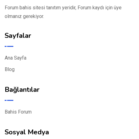
Forum bahis sitesi tanıtım yeridir, Forum kaydı için üye
olmanız gerekiyor.
Sayfalar
Ana Sayfa
Blog
Bağlantılar
Bahis Forum
Sosyal Medya