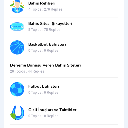
Bahis Rehberi
4 Topics . 270 Replies
Bahis Sitesi Şikayetleri
5 Topics . 75 Replies
Basketbol bahisleri
0 Topics . 0 Replies
Deneme Bonusu Veren Bahis Siteleri
20 Topics . 44 Replies
Futbol bahisleri
0 Topics . 0 Replies
Gizli İpuçları ve Taktikler
0 Topics . 0 Replies