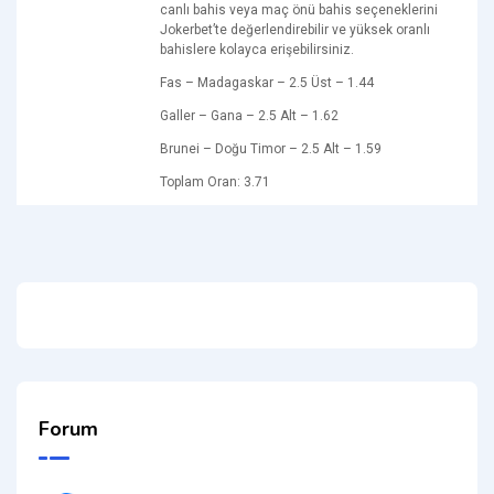
canlı bahis veya maç önü bahis seçeneklerini
Jokerbet’te değerlendirebilir ve yüksek oranlı
bahislere kolayca erişebilirsiniz.
Fas – Madagaskar – 2.5 Üst – 1.44
Galler – Gana – 2.5 Alt – 1.62
Brunei – Doğu Timor – 2.5 Alt – 1.59
Toplam Oran: 3.71
Forum