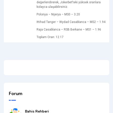
değerlendirerek, Jokerbet’teki yüksek oranlara
kolayca ulaşabilirsiniz.
Polonya – Nijerya – MS0 – 3.20
Ittihad Tanger – Wydad Casablanca – MS2 – 1.94
Raja Casablanca – RSB Berkane – MS1 – 1.96
Toplam Oran: 12.17
Forum
Bahis Rehberi