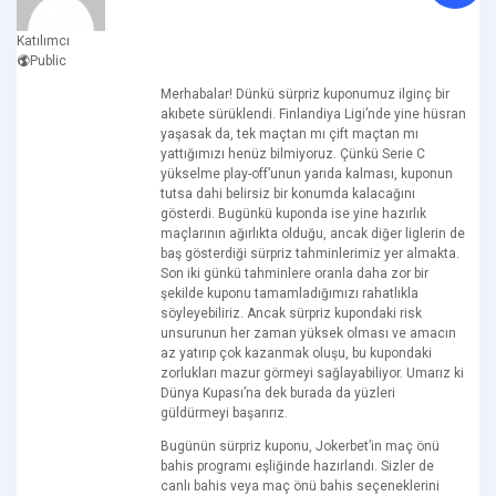
Katılımcı
Public
Merhabalar! Dünkü sürpriz kuponumuz ilginç bir
akıbete sürüklendi. Finlandiya Ligi’nde yine hüsran
yaşasak da, tek maçtan mı çift maçtan mı
yattığımızı henüz bilmiyoruz. Çünkü Serie C
yükselme play-off’unun yarıda kalması, kuponun
tutsa dahi belirsiz bir konumda kalacağını
gösterdi. Bugünkü kuponda ise yine hazırlık
maçlarının ağırlıkta olduğu, ancak diğer liglerin de
baş gösterdiği sürpriz tahminlerimiz yer almakta.
Son iki günkü tahminlere oranla daha zor bir
şekilde kuponu tamamladığımızı rahatlıkla
söyleyebiliriz. Ancak sürpriz kupondaki risk
unsurunun her zaman yüksek olması ve amacın
az yatırıp çok kazanmak oluşu, bu kupondaki
zorlukları mazur görmeyi sağlayabiliyor. Umarız ki
Dünya Kupası’na dek burada da yüzleri
güldürmeyi başarırız.
Bugünün sürpriz kuponu, Jokerbet’in maç önü
bahis programı eşliğinde hazırlandı. Sizler de
canlı bahis veya maç önü bahis seçeneklerini