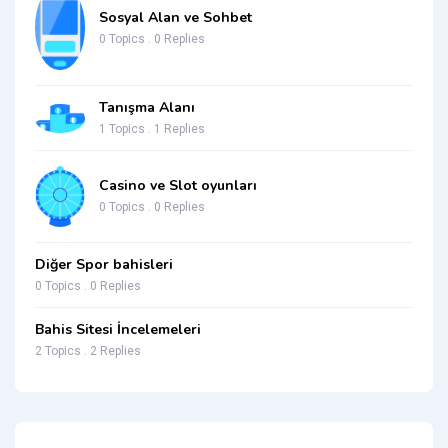
Sosyal Alan ve Sohbet
0 Topics . 0 Replies
Tanışma Alanı
1 Topics . 1 Replies
Casino ve Slot oyunları
0 Topics . 0 Replies
Diğer Spor bahisleri
0 Topics . 0 Replies
Bahis Sitesi İncelemeleri
2 Topics . 2 Replies