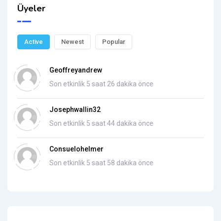
Üyeler
Active
Newest
Popular
Geoffreyandrew
Son etkinlik 5 saat 26 dakika önce
Josephwallin32
Son etkinlik 5 saat 44 dakika önce
Consuelohelmer
Son etkinlik 5 saat 58 dakika önce