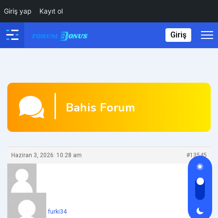
Giriş yap
Kayıt ol
Giriş
Bahis Forum
Haziran 3, 2026: 10:28 am
#13545
furki34