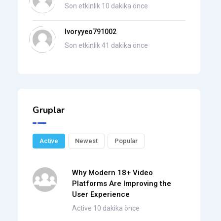
Son etkinlik 10 dakika önce
Ivoryyeo791002
Son etkinlik 41 dakika önce
Gruplar
Active
Newest
Popular
Why Modern 18+ Video
Platforms Are Improving the
User Experience
Active 10 dakika önce