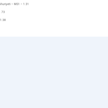
huriyeti – MS1 – 1.31
1.73
1.38