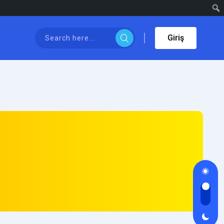
Giriş