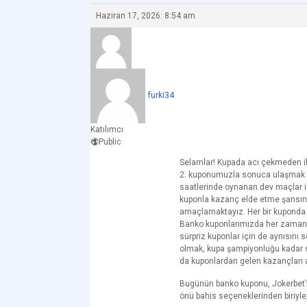
Haziran 17, 2026: 8:54 am
furki34
Katılımcı
Public
Selamlar! Kupada acı çekmeden i
2. kuponumuzla sonuca ulaşmak ve
saatlerinde oynanan dev maçlar iç
kuponla kazanç elde etme şansına
amaçlamaktayız. Her bir kuponda
Banko kuponlarımızda her zaman r
sürpriz kuponlar için de aynısını
olmak, kupa şampiyonluğu kadar se
da kuponlardan gelen kazançları a
Bugünün banko kuponu, Jokerbet’i
önü bahis seçeneklerinden biriyle,