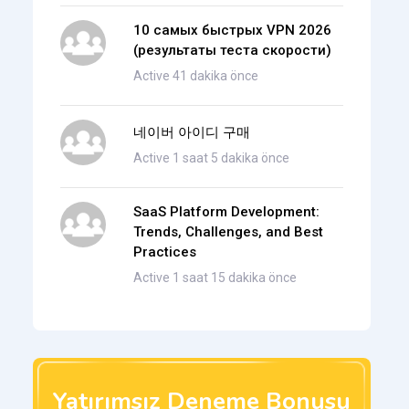
10 самых быстрых VPN 2026
(результаты теста скорости)
Active 41 dakika önce
네이버 아이디 구매
Active 1 saat 5 dakika önce
SaaS Platform Development:
Trends, Challenges, and Best
Practices
Active 1 saat 15 dakika önce
Yatırımsız Deneme Bonusu