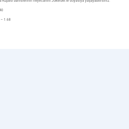
a Kupası bahislerinin heyecanını Jokerbet’le doyasıya yaşayabilirsiniz.
40
 – 1.68