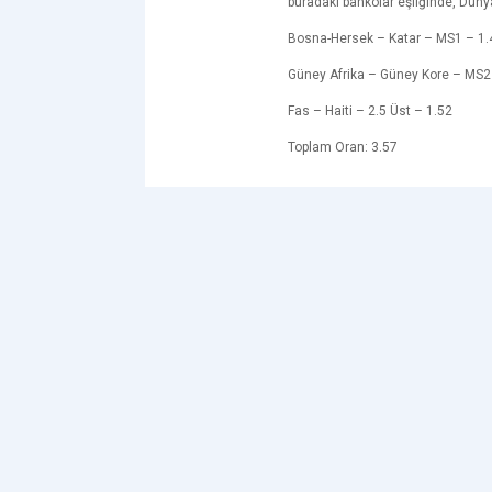
buradaki bankolar eşliğinde, Düny
Bosna-Hersek – Katar – MS1 – 1.
Güney Afrika – Güney Kore – MS2
Fas – Haiti – 2.5 Üst – 1.52
Toplam Oran: 3.57