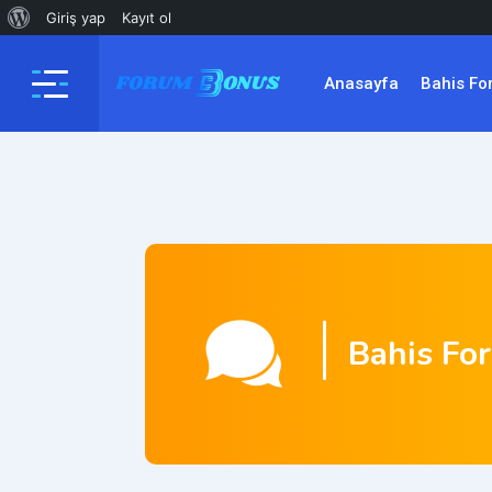
WordPress
Giriş yap
Kayıt ol
hakkında
Anasayfa
Bahis Fo
Bahis Fo