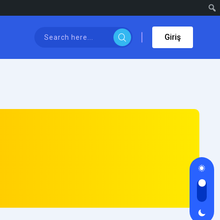
Giriş