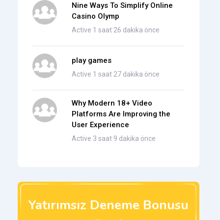
Nine Ways To Simplify Online
Casino Olymp
Active 1 saat 26 dakika önce
play games
Active 1 saat 27 dakika önce
Why Modern 18+ Video
Platforms Are Improving the
User Experience
Active 3 saat 9 dakika önce
Yatırımsız Deneme Bonusu