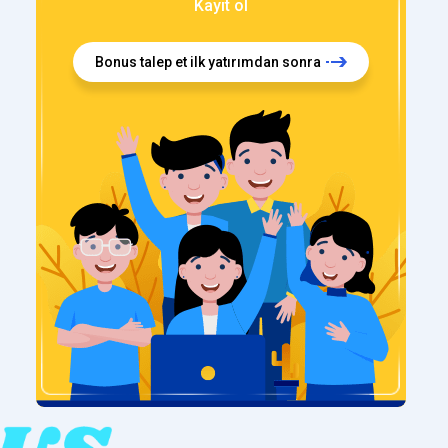
Kayıt ol
Bonus talep et ilk yatırımdan sonra