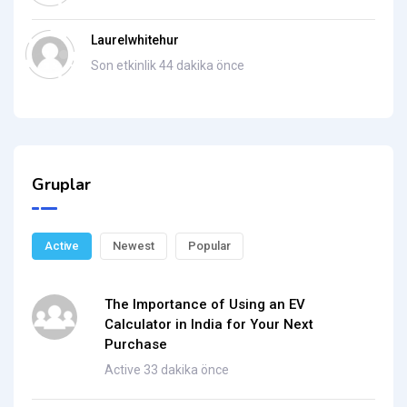
Laurelwhitehur
Son etkinlik 44 dakika önce
Gruplar
Active
Newest
Popular
The Importance of Using an EV
Calculator in India for Your Next
Purchase
Active 33 dakika önce