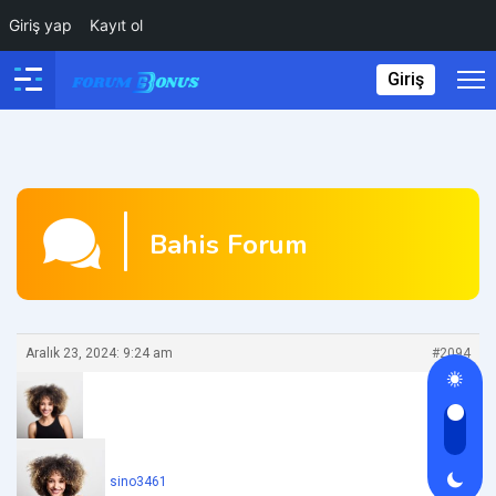
Giriş yap
Kayıt ol
Giriş
Bahis Forum
Aralık 23, 2024: 9:24 am
#2094
sino3461