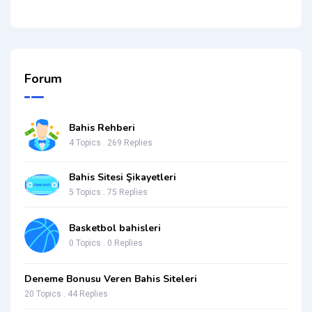
Forum
Bahis Rehberi
4 Topics . 269 Replies
Bahis Sitesi Şikayetleri
5 Topics . 75 Replies
Basketbol bahisleri
0 Topics . 0 Replies
Deneme Bonusu Veren Bahis Siteleri
20 Topics . 44 Replies