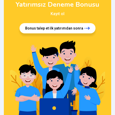
Yatırımsız Deneme Bonusu
Kayıt ol
Bonus talep et ilk yatırımdan sonra