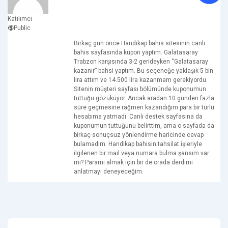
Katılımcı
Public
Birkaç gün önce Handikap bahis sitesinin canlı
bahis sayfasında kupon yaptım. Galatasaray
Trabzon karşısında 3-2 gerideyken “Galatasaray
kazanır” bahsi yaptım. Bu seçeneğe yaklaşık 5 bin
lira attım ve 14.500 lira kazanmam gerekiyordu.
Sitenin müşteri sayfası bölümünde kuponumun
tuttuğu gözüküyor. Ancak aradan 10 günden fazla
süre geçmesine rağmen kazandığım para bir türlü
hesabıma yatmadı. Canlı destek sayfasına da
kuponumun tuttuğunu belirttim, ama o sayfada da
birkaç sonuçsuz yönlendirme haricinde cevap
bulamadım. Handikap bahisin tahsilat işleriyle
ilgilenen bir mail veya numara bulma şansım var
mı? Paramı almak için bir de orada derdimi
anlatmayı deneyeceğim.