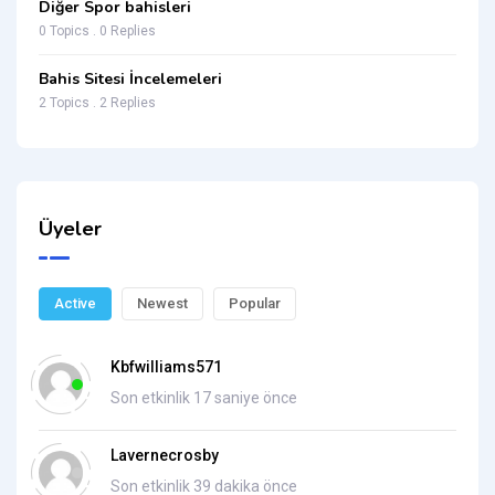
Diğer Spor bahisleri
0 Topics . 0 Replies
Bahis Sitesi İncelemeleri
2 Topics . 2 Replies
Üyeler
Active
Newest
Popular
Kbfwilliams571
Son etkinlik 17 saniye önce
Lavernecrosby
Son etkinlik 39 dakika önce