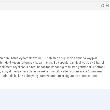
#2101
nden canlı bahis oynamaktaydım. Bu bahislerin büyük bir kısmında kayıplar
isinde 5 kupon tutturmayı başarmıştım. Bu kuponlardan ikisi, yaklaşık 6 haneli
ak merit royal bahis sitesi hesabıma kazandığım miktarı yatırmadı. 3 haftadır
ını, sosyal medya hesaplarını ve reklam verdiği yerleri yorumlara boğdum ama
Buradan da bir kez daha yazıyorum ve umarım ki bugünden sonra paramı