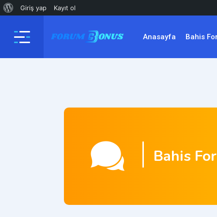
WordPress
Giriş yap
Kayıt ol
hakkında
Anasayfa
Bahis Fo
Bahis Fo