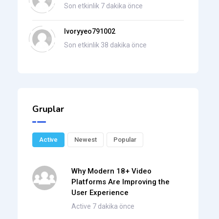
Son etkinlik 7 dakika önce
Ivoryyeo791002
Son etkinlik 38 dakika önce
Gruplar
Active
Newest
Popular
Why Modern 18+ Video
Platforms Are Improving the
User Experience
Active 7 dakika önce