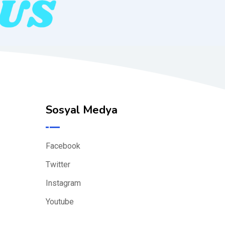
Sosyal Medya
Facebook
Twitter
Instagram
Youtube