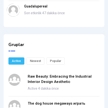
Guadalupereal
Son etkinlik 47 dakika önce
Gruplar
Active
Newest
Popular
Raw Beauty: Embracing the Industrial
Interior Design Aesthetic
Active 4 dakika önce
The dog house megaways играть