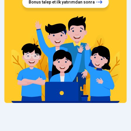
Bonus talep et ilk yatırımdan sonra