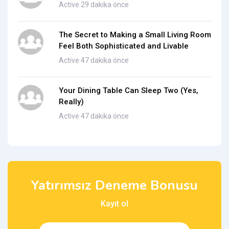
Active 29 dakika önce
The Secret to Making a Small Living Room
Feel Both Sophisticated and Livable
Active 47 dakika önce
Your Dining Table Can Sleep Two (Yes,
Really)
Active 47 dakika önce
Yatırımsız Deneme Bonusu
Kayıt ol