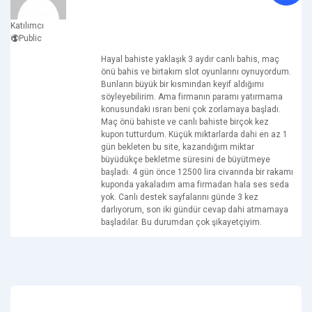
Katılımcı
Public
Hayal bahiste yaklaşık 3 aydır canlı bahis, maç
önü bahis ve birtakım slot oyunlarını oynuyordum.
Bunların büyük bir kısmından keyif aldığımı
söyleyebilirim. Ama firmanın paramı yatırmama
konusundaki ısrarı beni çok zorlamaya başladı.
Maç önü bahiste ve canlı bahiste birçok kez
kupon tutturdum. Küçük miktarlarda dahi en az 1
gün bekleten bu site, kazandığım miktar
büyüdükçe bekletme süresini de büyütmeye
başladı. 4 gün önce 12500 lira civarında bir rakamı
kuponda yakaladım ama firmadan hala ses seda
yok. Canlı destek sayfalarını günde 3 kez
darlıyorum, son iki gündür cevap dahi atmamaya
başladılar. Bu durumdan çok şikayetçiyim.