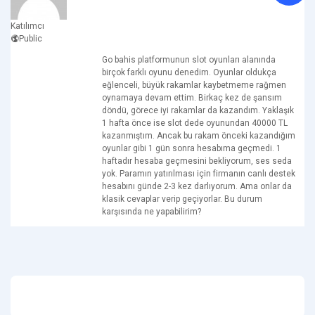
Katılımcı
Public
Go bahis platformunun slot oyunları alanında
birçok farklı oyunu denedim. Oyunlar oldukça
eğlenceli, büyük rakamlar kaybetmeme rağmen
oynamaya devam ettim. Birkaç kez de şansım
döndü, görece iyi rakamlar da kazandım. Yaklaşık
1 hafta önce ise slot dede oyunundan 40000 TL
kazanmıştım. Ancak bu rakam önceki kazandığım
oyunlar gibi 1 gün sonra hesabıma geçmedi. 1
haftadır hesaba geçmesini bekliyorum, ses seda
yok. Paramın yatırılması için firmanın canlı destek
hesabını günde 2-3 kez darlıyorum. Ama onlar da
klasik cevaplar verip geçiyorlar. Bu durum
karşısında ne yapabilirim?