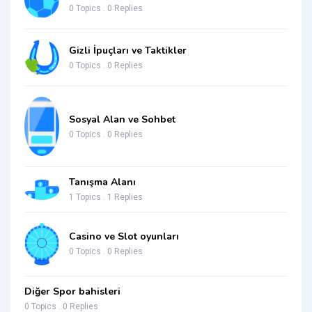
0 Topics . 0 Replies
Gizli İpuçları ve Taktikler
0 Topics . 0 Replies
Sosyal Alan ve Sohbet
0 Topics . 0 Replies
Tanışma Alanı
1 Topics . 1 Replies
Casino ve Slot oyunları
0 Topics . 0 Replies
Diğer Spor bahisleri
0 Topics . 0 Replies