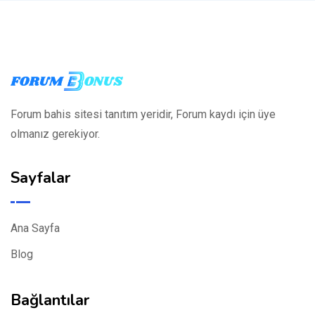
Forum bahis sitesi tanıtım yeridir, Forum kaydı için üye
olmanız gerekiyor.
Sayfalar
Ana Sayfa
Blog
Bağlantılar