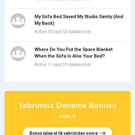
My Sofa Bed Saved My Studio Sanity (And
My Back)
Active 10 saat 52 dakika önce
Where Do You Put the Spare Blanket
When the Sofa Is Also Your Bed?
Active 11 saat 29 dakika önce
Yatırımsız Deneme Bonusu
Kayıt ol
Bonus talep et ilk yatırımdan sonra