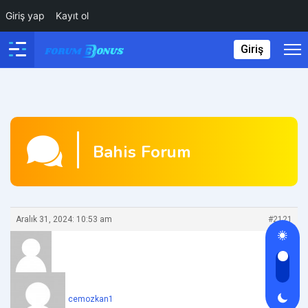
Giriş yap
Kayıt ol
Giriş
Bahis Forum
Aralık 31, 2024: 10:53 am
#2121
cemozkan1