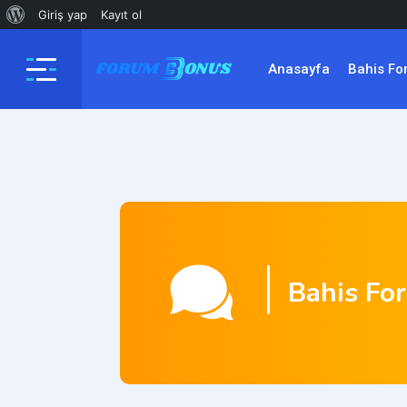
WordPress
Giriş yap
Kayıt ol
hakkında
Anasayfa
Bahis Fo
Bahis Fo