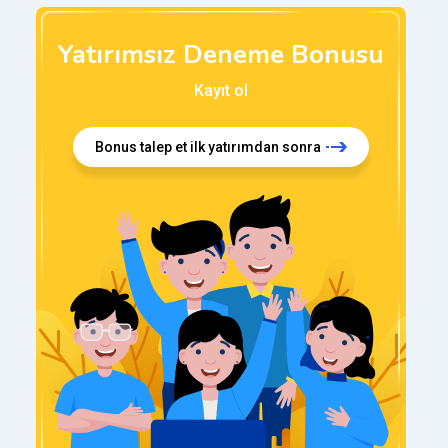
Yatırımsız Deneme Bonusu
Kayıt ol
Bonus talep et ilk yatırımdan sonra