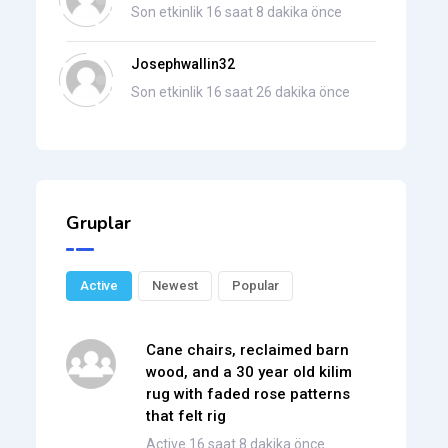
Son etkinlik 16 saat 8 dakika önce
Josephwallin32
Son etkinlik 16 saat 26 dakika önce
Gruplar
Active
Newest
Popular
Cane chairs, reclaimed barn
wood, and a 30 year old kilim
rug with faded rose patterns
that felt rig
Active 16 saat 8 dakika önce