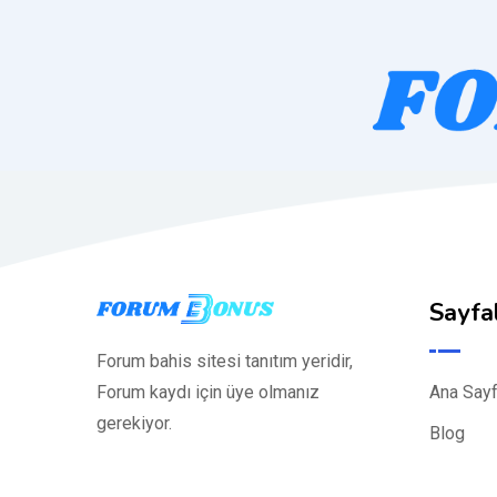
Sayfa
Forum bahis sitesi tanıtım yeridir,
Ana Say
Forum kaydı için üye olmanız
gerekiyor.
Blog