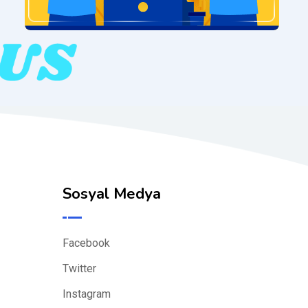
Sosyal Medya
Facebook
Twitter
Instagram