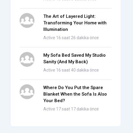
The Art of Layered Light:
Transforming Your Home with
Illumination
Active 16 saat 26 dakika önce
My Sofa Bed Saved My Studio
Sanity (And My Back)
Active 16 saat 40 dakika önce
Where Do You Put the Spare
Blanket When the Sofa Is Also
Your Bed?
Active 17 saat 17 dakika önce