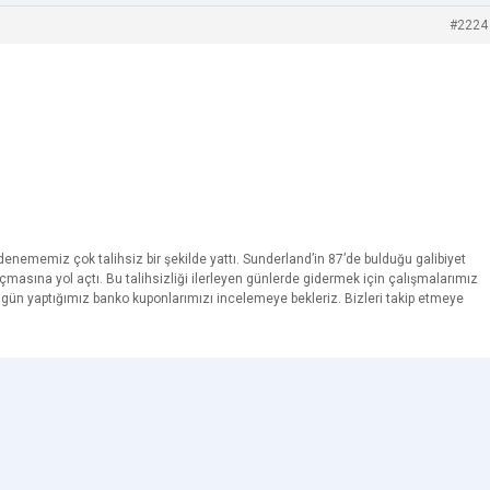
#2224
enememiz çok talihsiz bir şekilde yattı. Sunderland’in 87’de bulduğu galibiyet
uçmasına yol açtı. Bu talihsizliği ilerleyen günlerde gidermek için çalışmalarımız
r gün yaptığımız banko kuponlarımızı incelemeye bekleriz. Bizleri takip etmeye