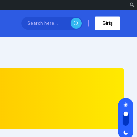
Giriş