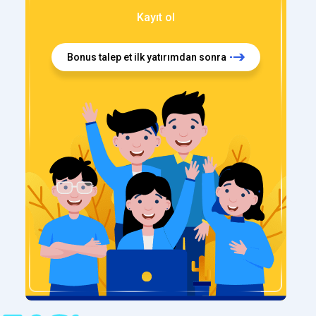
Kayıt ol
Bonus talep et ilk yatırımdan sonra