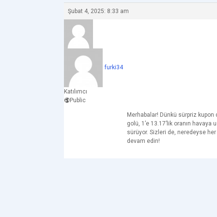
Şubat 4, 2025: 8:33 am
furki34
Katılımcı
Public
Merhabalar! Dünkü sürpriz kupon d
golü, 1’e 13.17’lik oranın havaya 
sürüyor. Sizleri de, neredeyse he
devam edin!