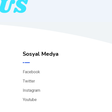
Sosyal Medya
Facebook
Twitter
Instagram
Youtube