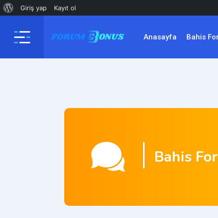
WordPress
Giriş yap
Kayıt ol
hakkında
Anasayfa
Bahis Fo
Bahis Fo