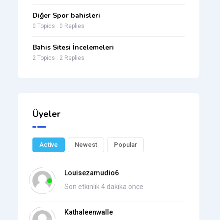
Diğer Spor bahisleri
0 Topics . 0 Replies
Bahis Sitesi İncelemeleri
2 Topics . 2 Replies
Üyeler
Active
Newest
Popular
Louisezamudio6
Son etkinlik 4 dakika önce
Kathaleenwalle