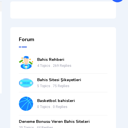
Forum
Bahis Rehberi
4 Topics . 269 Replies
Bahis Sitesi Şikayetleri
5 Topics . 75 Replies
Basketbol bahisleri
0 Topics . 0 Replies
Deneme Bonusu Veren Bahis Siteleri
20 Topics . 44 Replies