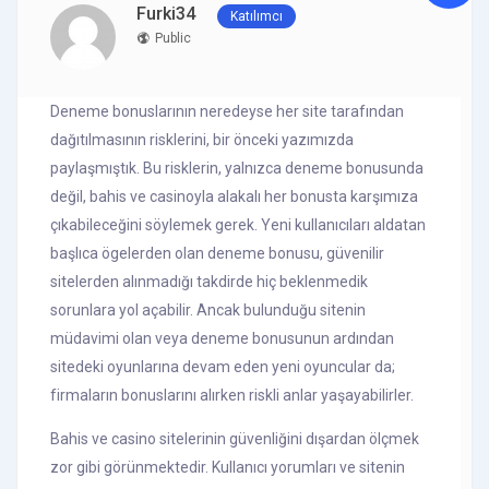
Furki34
Katılımcı
Public
Deneme bonuslarının neredeyse her site tarafından
dağıtılmasının risklerini, bir önceki yazımızda
paylaşmıştık. Bu risklerin, yalnızca deneme bonusunda
değil, bahis ve casinoyla alakalı her bonusta karşımıza
çıkabileceğini söylemek gerek. Yeni kullanıcıları aldatan
başlıca ögelerden olan deneme bonusu, güvenilir
sitelerden alınmadığı takdirde hiç beklenmedik
sorunlara yol açabilir. Ancak bulunduğu sitenin
müdavimi olan veya deneme bonusunun ardından
sitedeki oyunlarına devam eden yeni oyuncular da;
firmaların bonuslarını alırken riskli anlar yaşayabilirler.
Bahis ve casino sitelerinin güvenliğini dışardan ölçmek
zor gibi görünmektedir. Kullanıcı yorumları ve sitenin