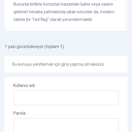
Bununla birlikte bonustan kazanılan bahis veya casino
gelirinin hesaba yatmasında çıkan sorunlar da, modern
tabirle bir “red flag” olarak yorumlanmalıdır.
1 yazı görüntüleniyor (toplam 1)
Bu konuyu yanıtlamak için giriş yapmış olmalısınız.
Kullanıcı adı:
Parola: