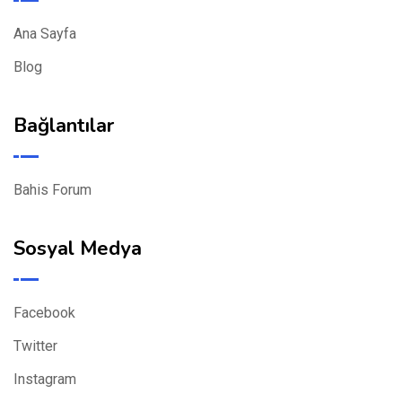
Ana Sayfa
Blog
Bağlantılar
Bahis Forum
Sosyal Medya
Facebook
Twitter
Instagram