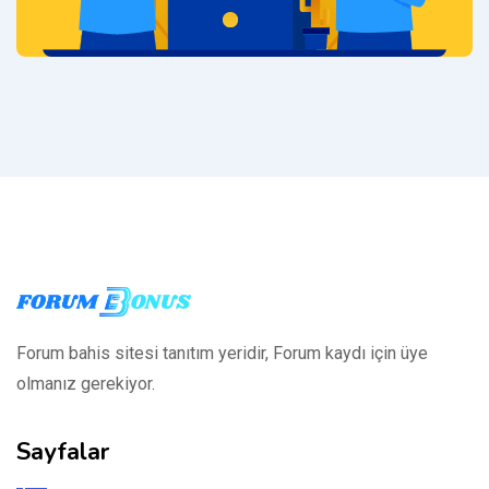
Forum bahis sitesi tanıtım yeridir, Forum kaydı için üye
olmanız gerekiyor.
Sayfalar