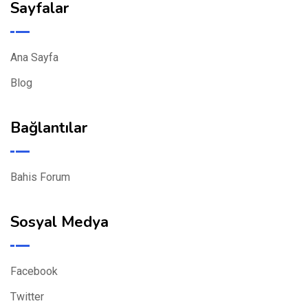
Sayfalar
Ana Sayfa
Blog
Bağlantılar
Bahis Forum
Sosyal Medya
Facebook
Twitter