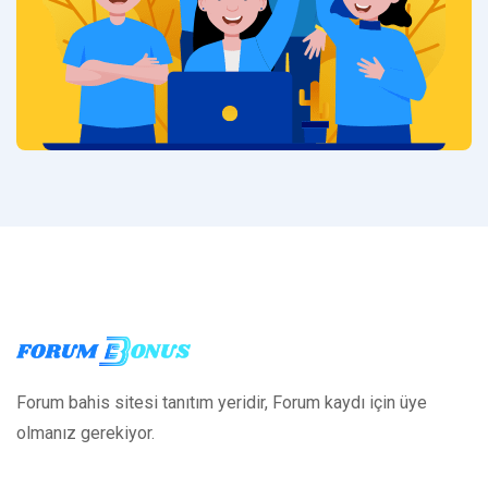
Forum bahis sitesi tanıtım yeridir, Forum kaydı için üye
olmanız gerekiyor.