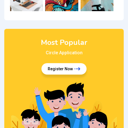
Most Popular
Circle Application
Register Now