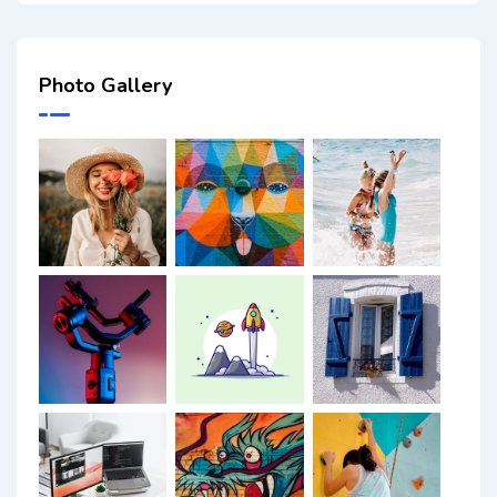
Photo Gallery