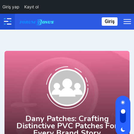
Giriş yap
Kayıt ol
Giriş
Dany Patches: Crafting
Distinctive PVC Patches For
Every Brand Story