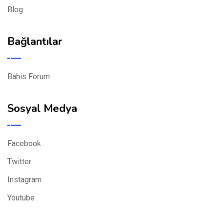
Blog
Bağlantılar
Bahis Forum
Sosyal Medya
Facebook
Twitter
Instagram
Youtube