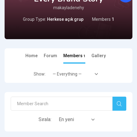
makayladenehy
Group Type:
Herkese açık grup
Members
1
Home
Forum
Members
Gallery
1
Show:
Search
Sırala: