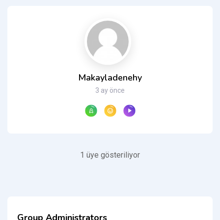
Üyeler
Makayladenehy
3 ay önce
1 üye gösteriliyor
Group Administrators