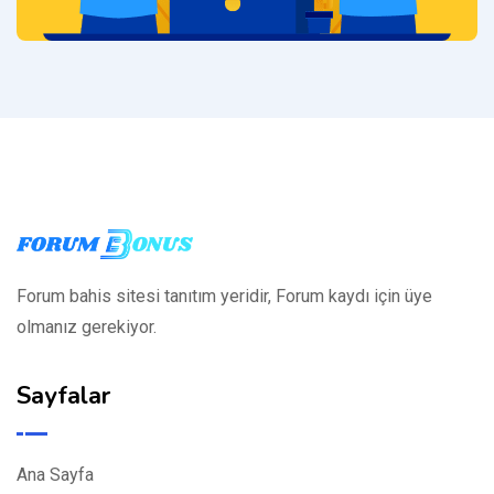
Forum bahis sitesi tanıtım yeridir, Forum kaydı için üye
olmanız gerekiyor.
Sayfalar
Ana Sayfa