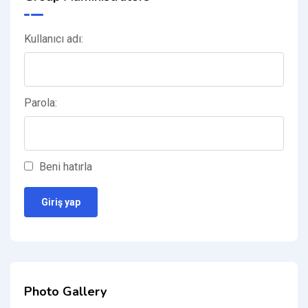
Kullanıcı adı:
Parola:
Beni hatırla
Giriş yap
Photo Gallery