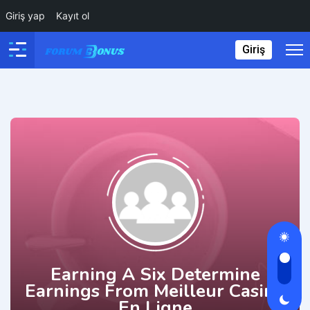
Giriş yap
Kayıt ol
Giriş
Earning A Six Determine
Earnings From Meilleur Casino
En Ligne