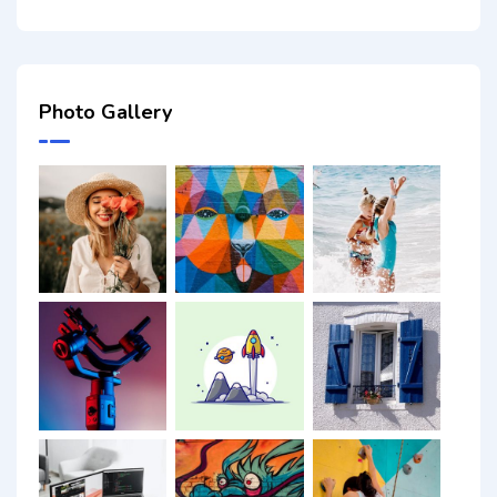
Photo Gallery