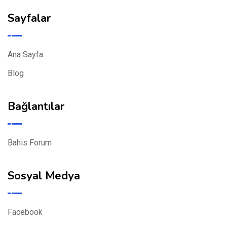
Sayfalar
Ana Sayfa
Blog
Bağlantılar
Bahis Forum
Sosyal Medya
Facebook