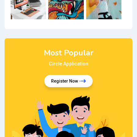
Most Popular
Circle Application
Register Now