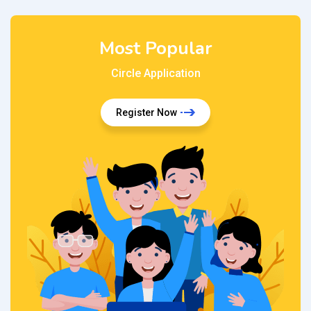
Most Popular
Circle Application
Register Now