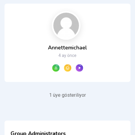
Üyeler
Annettemichael
4 ay önce
1 üye gösteriliyor
Group Administrators