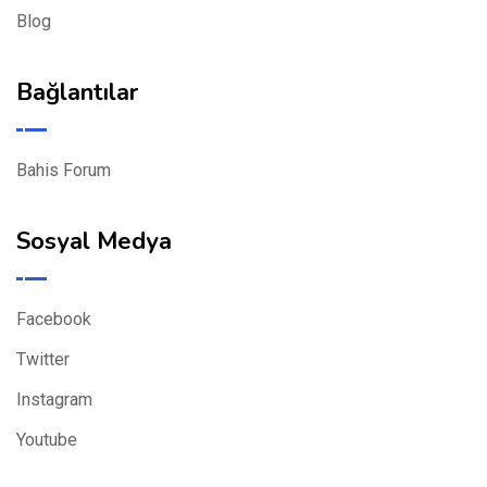
Blog
Bağlantılar
Bahis Forum
Sosyal Medya
Facebook
Twitter
Instagram
Youtube