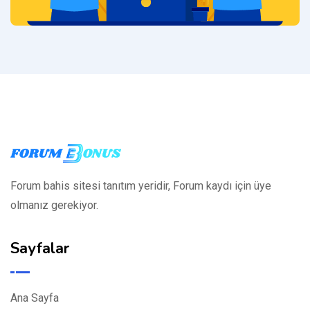
Forum bahis sitesi tanıtım yeridir, Forum kaydı için üye
olmanız gerekiyor.
Sayfalar
Ana Sayfa