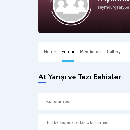
seymourgeary68
Home
Forum
Members
Gallery
1
At Yarışı ve Tazı Bahisleri
Bu forum boş.
Tüh be! Burada bir konu bulunmadı.