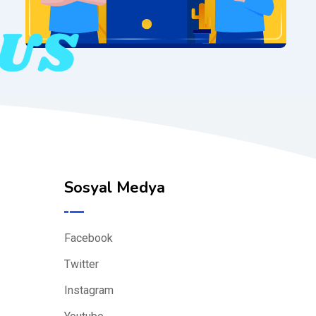
Sosyal Medya
Facebook
Twitter
Instagram