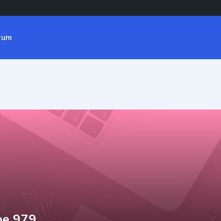
rum
be 979