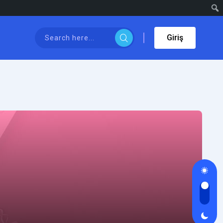
Giriş