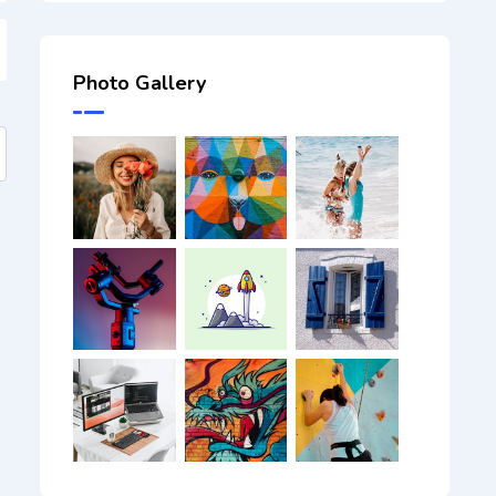
Photo Gallery