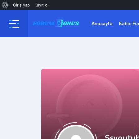
WordPress
Giriş yap
Kayıt ol
hakkında
Anasayfa
Bahis Fo
Ssyoutu