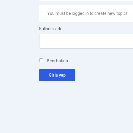
You must be logged in to create new topics.
Kullanıcı adı:
Beni hatırla
Giriş yap