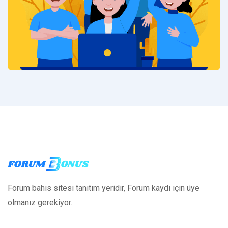
Forum bahis sitesi tanıtım yeridir, Forum kaydı için üye
olmanız gerekiyor.