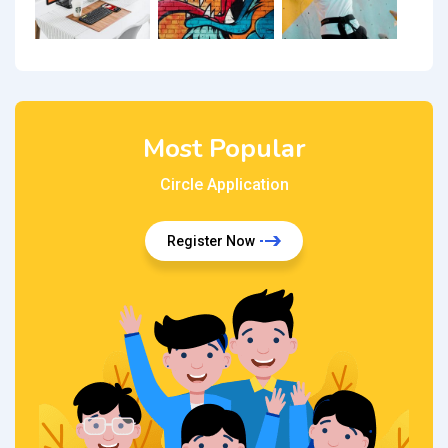
Most Popular
Circle Application
Register Now