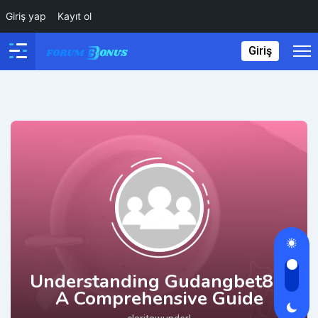
Giriş yap
Kayıt ol
Giriş
Understanding Gudangbet88:
A Comprehensive Guide