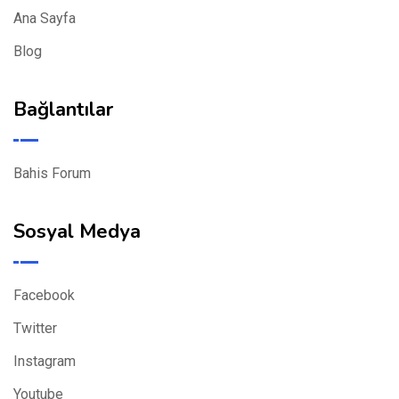
Ana Sayfa
Blog
Bağlantılar
Bahis Forum
Sosyal Medya
Facebook
Twitter
Instagram
Youtube