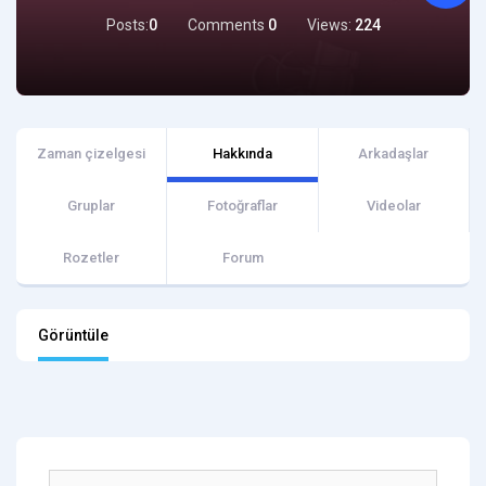
Posts:
0
Comments
0
Views:
224
Zaman çizelgesi
Hakkında
Arkadaşlar
Gruplar
Fotoğraflar
Videolar
Rozetler
Forum
Görüntüle