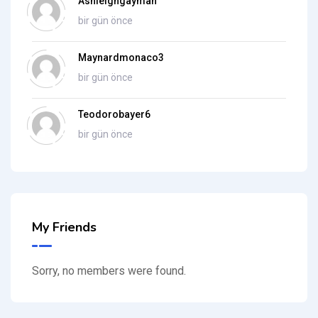
Ashleighgayman
bir gün önce
Maynardmonaco3
bir gün önce
Teodorobayer6
bir gün önce
My Friends
Sorry, no members were found.