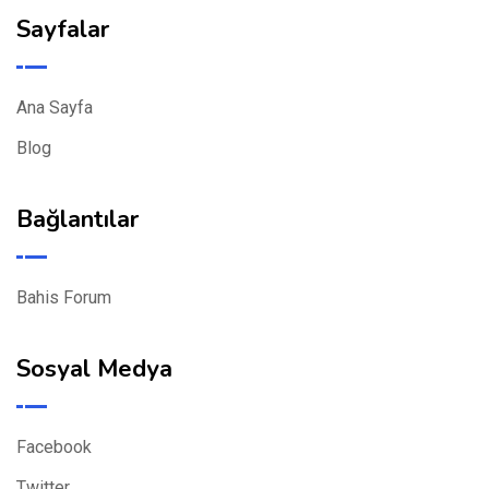
Sayfalar
Ana Sayfa
Blog
Bağlantılar
Bahis Forum
Sosyal Medya
Facebook
Twitter