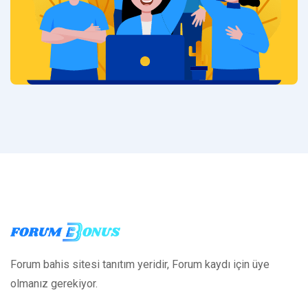
Forum bahis sitesi tanıtım yeridir, Forum kaydı için üye
olmanız gerekiyor.