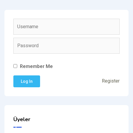
Remember Me
Register
Üyeler