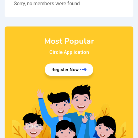
Sorry, no members were found.
Most Popular
Circle Application
Register Now