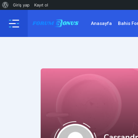
WordPress
Giriş yap
Kayıt ol
hakkında
Anasayfa
Bahis Fo
Cassandr