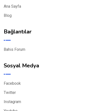
Ana Sayfa
Blog
Bağlantılar
Bahis Forum
Sosyal Medya
Facebook
Twitter
Instagram
Youtube