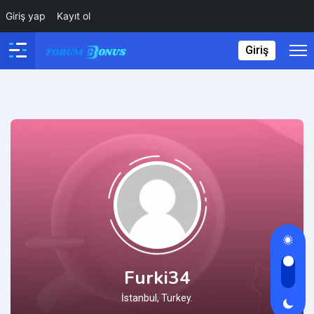
Giriş yap
Kayıt ol
Giriş
Furki34
İstanbul, Turkey.