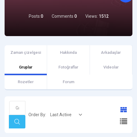
Posts:
0
Comments
0
Views:
1512
Zaman çizelgesi
Hakkında
Arkadaşlar
Gruplar
Fotoğraflar
Videolar
Rozetler
Forum
Grupları
ara...
Order By:
Search