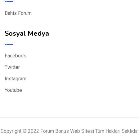
Bahis Forum
Sosyal Medya
Facebook
Twitter
Instagram
Youtube
Copyright © 2022 Forum Bonus Web Sitesi Tüm Hakları Saklıdır.