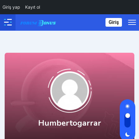
Giriş yap
Kayıt ol
Giriş
Humbertogarrar