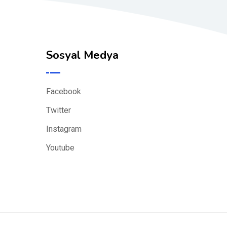
Sosyal Medya
Facebook
Twitter
Instagram
Youtube