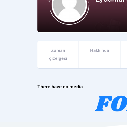
Zaman
Hakkında
çizelgesi
There have no media