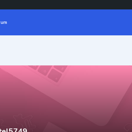
rum
tel5749