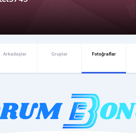
Arkadaşlar
Gruplar
Fotoğraflar