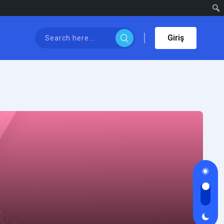
Giriş